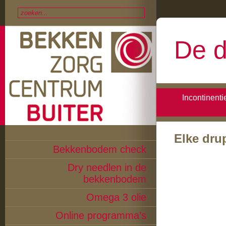
De d
Incontinenti
Elke drup
Bekkenbodem check
Dry needlen in de
bekkenbodem
Omega 3 olie
Online programma’s