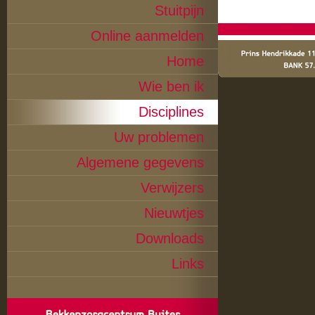
Stuitpijn
Online aanmelden
Home
Wie ben ik
Disciplines
Uw problemen
Algemene gegevens
Verwijzers
Nieuwtjes
Downloads
Links