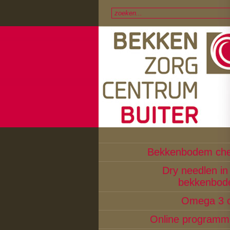
Bekkenbodem ch
Dry needlen in
bekkenbo
Omega 3 o
Online programm