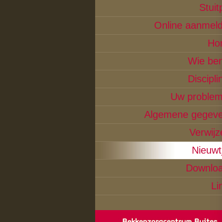
Stuit
Online aanmel
Ho
Wie ben
Discipli
Uw proble
Algemene gegev
Verwijz
Nieuwt
Downlo
Li