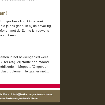
ar!
u­urlijke bevalling. Onder­zoek
die je ook gebruikt bij de bevalling,
efe­nen met de Epi-no is trouwens
hoo­gu­it een…
le­men in het bekkenge­bied weet
 Buiter (35). Zij startte een maand
­drikkade in Mep­pel;. ‘Ongeveer
 plasprob­le­men. Je gaat er niet…