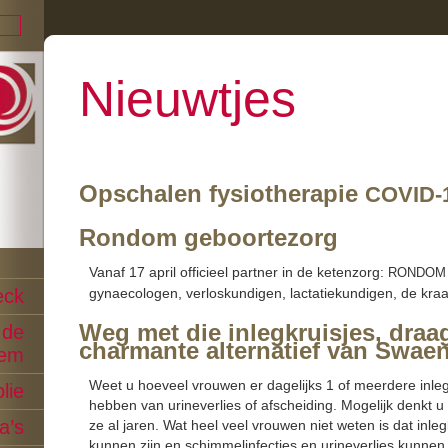
Nieuwtjes
Opschalen fysiotherapie
COVID-
Rondom geboortezorg
Vanaf 17 april offi­cieel part­ner in de keten­zorg:
RONDOM
eck
gynae­colo­gen, ver­loskundi­gen, lac­tatiekundi­gen, de kr
Weg met die inlegkruisjes, draag
 de
charmante alternatief van Swaen
dem
Weet u hoeveel vrouwen er dagelijks 1 of meerdere inleg
lie
hebben van urin­ev­er­lies of afschei­d­ing. Mogelijk denkt
a’s
ze al jaren. Wat heel veel vrouwen niet weten is dat inlegkr
kun­nen zijn en schim­melin­fec­ties en urin­ev­er­lies kun­