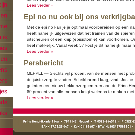
pijn
Lees verder »
den
Epi no nu ook bij ons verkrijgba
me
Met de epi no kan je je opti­maal voor­berei­den op een nat
heeft namelijk uit­gewezen dat het trainen van de spieren 
 ik
uitscheuren of een knip (epi­siotomie) kan voorkomen. O
heel makke­lijk. Vanaf week 37 kost je dit namelijk maar 
nes
Lees verder »
men
Persbericht
ens
— Slechts vijf pro­cent van de mensen met prob­
MEPPEL
ers
de juiste zorg te vin­den. Schrik­barend laag, vin­dt Josine
gele­den een nieuw bekken­zorg­cen­trum aan de Prins Hen
jes
60 pro­cent van alle mensen kri­jgt weleens te mak­en met
Lees verder »
ads
nks