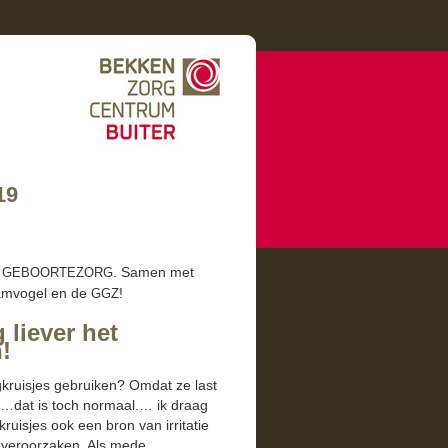
19
. Samen met
GEBOORTEZORG
aamvo­gel en de
!
GGZ
 liever het
!
kruis­jes gebruiken? Omdat ze last
 u …dat is toch nor­maal.… ik draag
uis­jes ook een bron van irri­tatie
nen veroorza­k­en. Als mede…